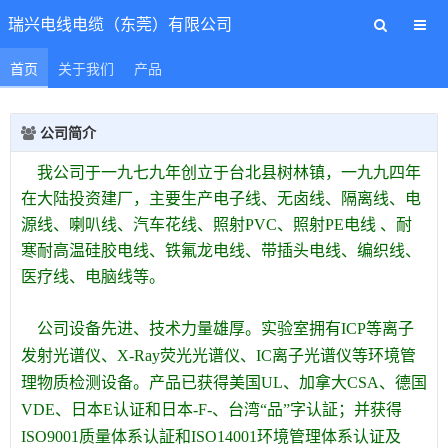
瑞兴电线电缆（东莞）有限公司
首页
关于我们
产品
公司简介
我公司于一九七九年创立于台北县树林镇，一九九四年
在大陆投资建厂，主要生产电子线、无卤线、隔离线、电
源线、喇叭线、汽车花线、照射PVC、照射PE电线 、耐
寒耐高温硅胶电线、铁氟龙电线、带插头电线、编织线、
医疗线、电脑线等。
公司设备先进、技术力量雄厚。实验室拥有ICP等离子
发射光谱仪、X-Ray荧光光谱仪、IC离子光谱仪等环境管
理物质检测设备。产品已获得美国UL、加拿大CSA、德国
VDE、日本
E认证和日本-F-、台湾“品”字认証；并获得
ISO9001质量体系认証和ISO14001环境管理体系认证及