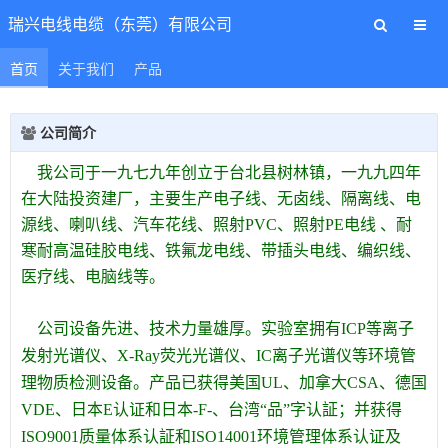
瑞兴电线电缆（东莞）有限公司
首页
关于我们
产品
公司简介
我公司于一九七九年创立于台北县树林镇，一九九四年
在大陆投资建厂，主要生产电子线、无卤线、隔离线、电
源线、喇叭线、汽车花线、照射PVC、照射PE电线 、耐
寒耐高温硅胶电线、铁氟龙电线、带插头电线、编织线、
医疗线、电脑线等。
公司设备先进、技术力量雄厚。实验室拥有ICP等离子
发射光谱仪、X-Ray荧光光谱仪、IC离子光谱仪等环境管
理物质检测设备。产品已获得美国UL、加拿大CSA、德国
VDE、日本
E认证和日本-F-、台湾“品”字认証；并获得
ISO9001质量体系认証和ISO14001环境管理体系认证及