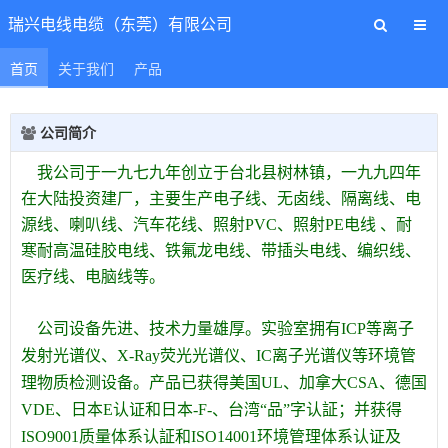
瑞兴电线电缆（东莞）有限公司
首页
关于我们
产品
公司简介
我公司于一九七九年创立于台北县树林镇，一九九四年
在大陆投资建厂，主要生产电子线、无卤线、隔离线、电
源线、喇叭线、汽车花线、照射PVC、照射PE电线 、耐
寒耐高温硅胶电线、铁氟龙电线、带插头电线、编织线、
医疗线、电脑线等。
公司设备先进、技术力量雄厚。实验室拥有ICP等离子
发射光谱仪、X-Ray荧光光谱仪、IC离子光谱仪等环境管
理物质检测设备。产品已获得美国UL、加拿大CSA、德国
VDE、日本
E认证和日本-F-、台湾“品”字认証；并获得
ISO9001质量体系认証和ISO14001环境管理体系认证及