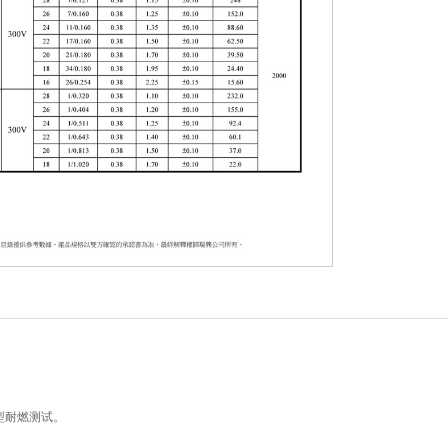
。
T1垂直型耐燃测试。